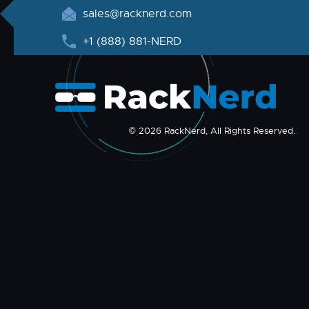
sales@racknerd.com
+1 (888) 881-NERD
© 2026 RackNerd, All Rights Reserved.