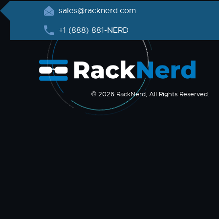
sales@racknerd.com
+1 (888) 881-NERD
© 2026 RackNerd, All Rights Reserved.