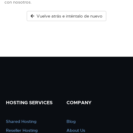
con nosotros.
Vuelve atrás e inténtalo de nuevo
HOSTING SERVICES
COMPANY
Shared Hosting
Blog
Reseller Hosting
About Us