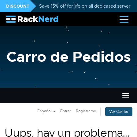
DISCOUNT
Save 15% off for life on all dedicated servers
Carro de Pedidos
Alter
Nave
Español
Entrar
Registrarse
Ver Carrito
Uups, hay un problema...