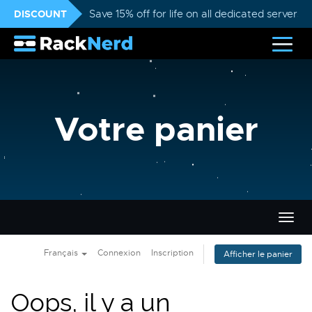
DISCOUNT
Save 15% off for life on all dedicated servers
Votre panier
Bascu
la
navig
Français
Connexion
Inscription
Afficher le panier
Oops, il y a un