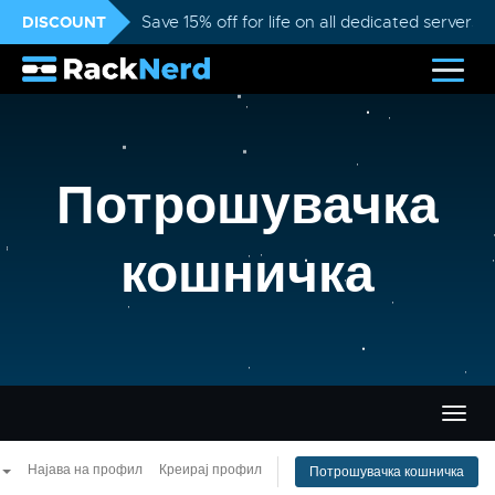
DISCOUNT
Save 15% off for life on all dedicated servers
Потрошувачка
кошничка
Вклу
ја
нави
Најава на профил
Креирај профил
Потрошувачка кошничка