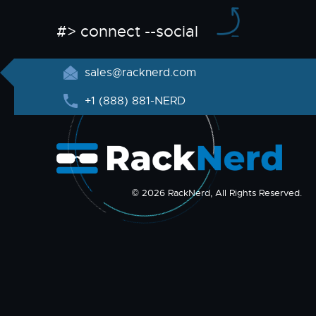
#> connect --social
sales@racknerd.com
+1 (888) 881-NERD
© 2026 RackNerd, All Rights Reserved.