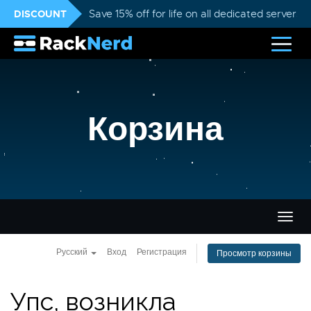
DISCOUNT
Save 15% off for life on all dedicated servers
Корзина
Пере
нави
Русский
Вход
Регистрация
Просмотр корзины
Упс, возникла