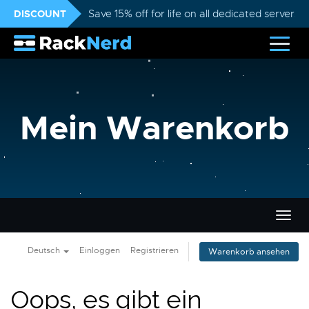
DISCOUNT
Save 15% off for life on all dedicated servers
Mein Warenkorb
Navig
ein-/
Deutsch
Einloggen
Registrieren
Warenkorb ansehen
Oops, es gibt ein