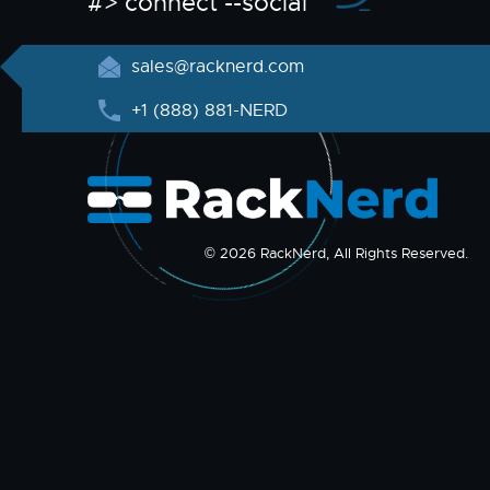
#> connect --social
sales@racknerd.com
+1 (888) 881-NERD
© 2026 RackNerd, All Rights Reserved.