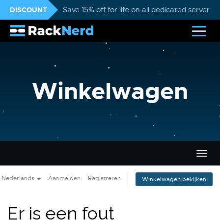
DISCOUNT
Save 15% off for life on all dedicated servers
Winkelwagen
Navig
in-/u
Nederlands
Aanmelden
Registreren
Winkelwagen bekijken
Er is een fout