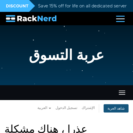
DISCOUNT
Save 15% off for life on all dedicated servers
عربة التسوق
تبديل
التنقل
الإشتراك
تسجيل الدخول
العربية
شاهد العربة
عذرا ، هناك مشكلة