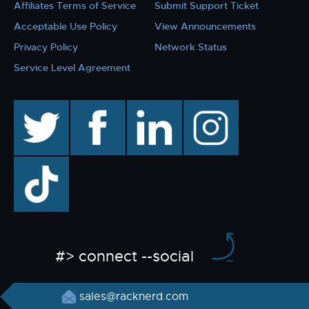
Affiliates Terms of Service
Submit Support Ticket
Acceptable Use Policy
View Announcements
Privacy Policy
Network Status
Service Level Agreement
twitter
facebook
linkedin
instagram
TikTok
#> connect --social
sales@racknerd.com