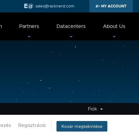
sales@racknerd.com
MY ACCOUNT
n
Partners
Datacenters
About Us
Fiók
kezés
Regisztráció
Kosár megtekintése