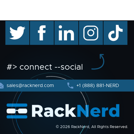
twitter
facebook
linkedin
instagram
TikTok
#> connect --social
sales@racknerd.com
+1 (888) 881-NERD
© 2026 RackNerd, All Rights Reserved.