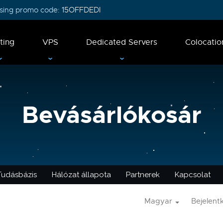
 using promo code:
15OFFDEDI
ting
VPS
Dedicated Servers
Colocatio
Bevásárlókosár
Tudásbázis
Hálózat állapota
Partnerek
Kapcsolat
Magyar
Bejelent