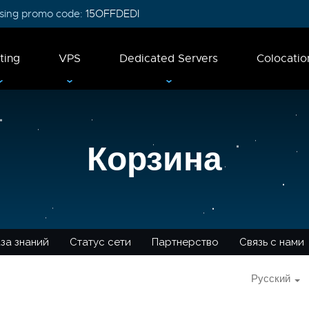
 using promo code:
15OFFDEDI
ting
VPS
Dedicated Servers
Colocatio
Корзина
за знаний
Статус сети
Партнерство
Связь с нами
Русский