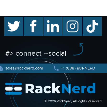
twitter
facebook
linkedin
instagram
TikTok
#> connect --social
sales@racknerd.com
+1 (888) 881-NERD
© 2026 RackNerd, All Rights Reserved.