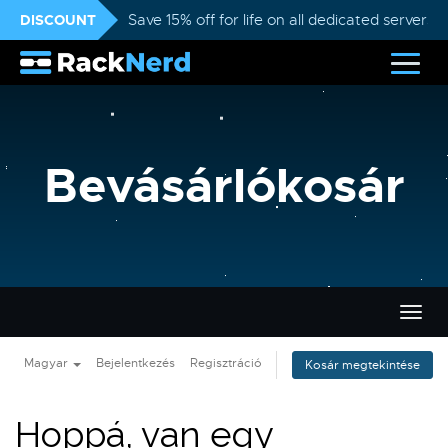
DISCOUNT
Save 15% off for life on all dedicated servers
Bevásárlókosár
Váltá
a
navig
Magyar
Bejelentkezés
Regisztráció
Kosár megtekintése
Hoppá, van egy