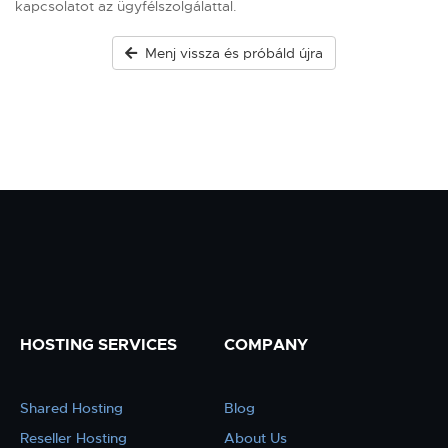
kapcsolatot az ügyfélszolgálattal.
Menj vissza és próbáld újra
HOSTING SERVICES
COMPANY
Shared Hosting
Blog
Reseller Hosting
About Us