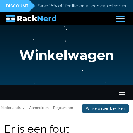
DISCOUNT
Save 15% off for life on all dedicated servers
Winkelwagen
Navig
in-/u
Nederlands
Aanmelden
Registreren
Winkelwagen bekijken
Er is een fout