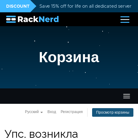
DISCOUNT
Save 15% off for life on all dedicated servers
Корзина
Пере
нави
Русский
Вход
Регистрация
Просмотр корзины
Упс, возникла