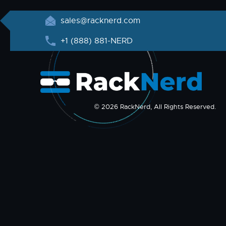
sales@racknerd.com
+1 (888) 881-NERD
© 2026 RackNerd, All Rights Reserved.