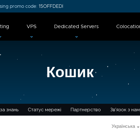
 using promo code:
15OFFDEDI
ting
VPS
Dedicated Servers
Colocatio
Кошик
за знань
Статус мережі
Партнерство
Зв'язок з на
Українська