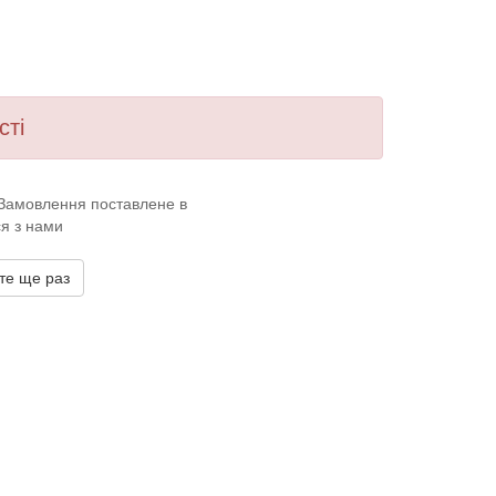
сті
. Замовлення поставлене в
ся з нами
те ще раз