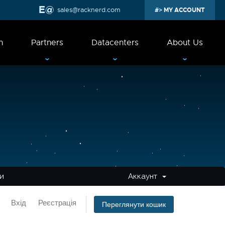
sales@racknerd.com
MY ACCOUNT
n
Partners
Datacenters
About Us
ми
Аккаунт
Вхід
Реєстрація
Переглянути кошик