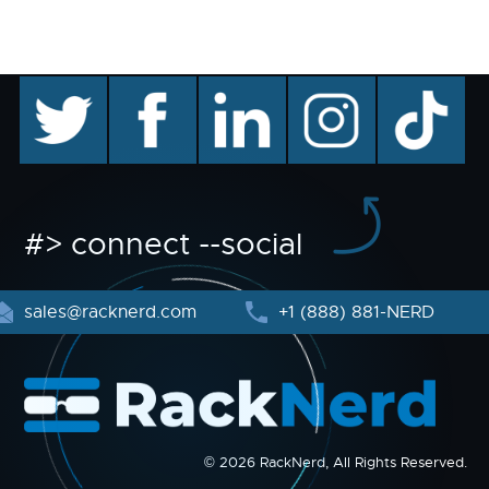
twitter
facebook
linkedin
instagram
TikTok
#> connect --social
sales@racknerd.com
+1 (888) 881-NERD
© 2026 RackNerd, All Rights Reserved.