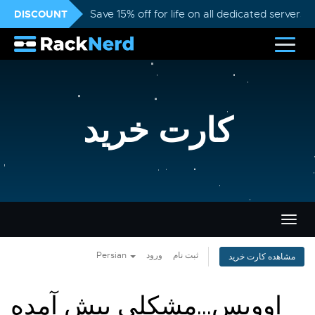
DISCOUNT
Save 15% off for life on all dedicated servers
کارت خرید
تغییر
ضعیت
اوبری
Persian
ورود
ثبت نام
مشاهده کارت خرید
اووپس...مشکلی پیش آمده