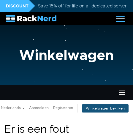
DISCOUNT
Save 15% off for life on all dedicated servers
Winkelwagen
Navig
in-/u
Nederlands
Aanmelden
Registreren
Winkelwagen bekijken
Er is een fout