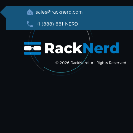
sales@racknerd.com
+1 (888) 881-NERD
© 2026 RackNerd, All Rights Reserved.