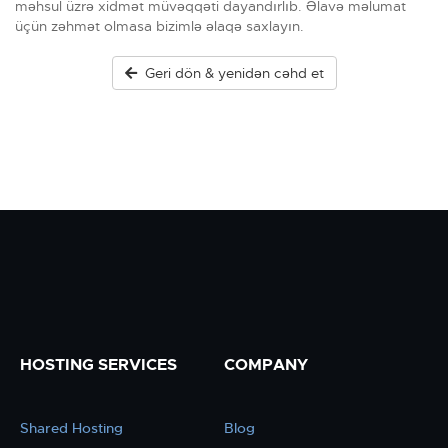
məhsul üzrə xidmət müvəqqəti dayandırlıb. Əlavə məlumat
üçün zəhmət olmasa bizimlə əlaqə saxlayın.
Geri dön & yenidən cəhd et
HOSTING SERVICES
COMPANY
Shared Hosting
Blog