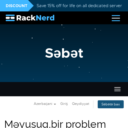
DISCOUNT
Save 15% off for life on all dedicated servers
Səbət
Naviq
keçid
Azerbaijani
Giriş
Qeydiyyat
Səbətə bax
Məyusuq,bir problem