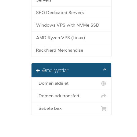
Servers
SEO Dedicated Servers
Windows VPS with NVMe SSD
AMD Ryzen VPS (Linux)
RackNerd Merchandise
Əməliyyatlar
Domen əldə et
Domen adı transferi
Səbətə bax