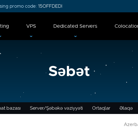
 using promo code:
15OFFDEDI
ting
VPS
Dedicated Servers
Colocatio
Səbət
at bazası
Server/Şəbəkə vəziyyəti
Ortaqlar
Əlaqə
Azerba