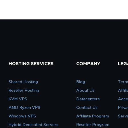
HOSTING SERVICES
COMPANY
LEG
Shared Hosting
Blog
Term
Reseller Hosting
About Us
Affil
KVM VPS
Datacenters
Acce
AMD Ryzen VPS
Contact Us
Priva
Windows VPS
Affiliate Program
Serv
Hybrid Dedicated Servers
Reseller Program