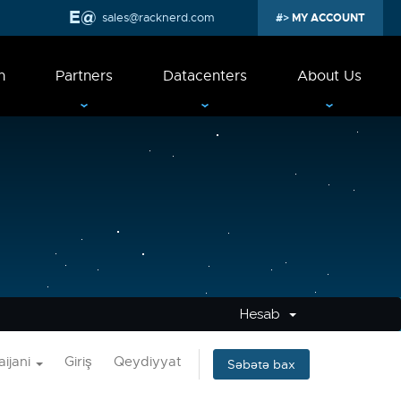
sales@racknerd.com
MY ACCOUNT
n
Partners
Datacenters
About Us
Hesab
ijani
Giriş
Qeydiyyat
Səbətə bax