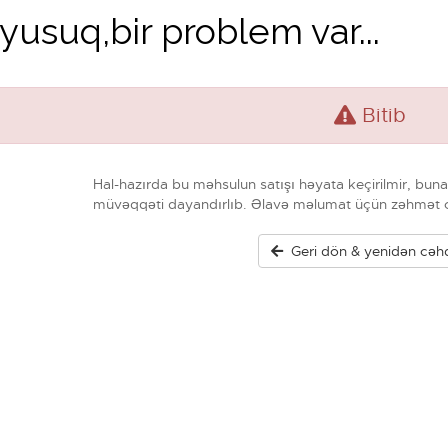
usuq,bir problem var...
Bitib
Hal-hazırda bu məhsulun satışı həyata keçirilmir, bu
müvəqqəti dayandırlıb. Əlavə məlumat üçün zəhmət o
Geri dön & yenidən cəh