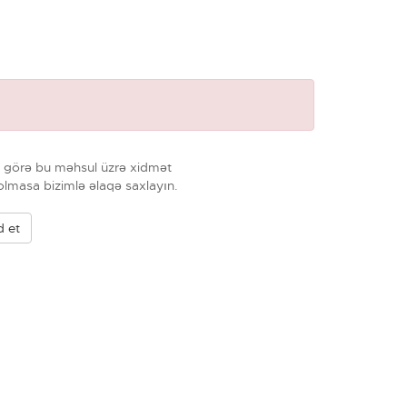
na görə bu məhsul üzrə xidmət
lmasa bizimlə əlaqə saxlayın.
d et