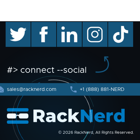
twitter
facebook
linkedin
instagram
TikTok
#> connect --social
sales@racknerd.com
+1 (888) 881-NERD
© 2026 RackNerd, All Rights Reserved.