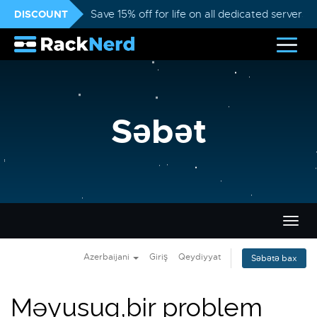
DISCOUNT
Save 15% off for life on all dedicated servers
Səbət
Naviq
keçid
Azerbaijani
Giriş
Qeydiyyat
Səbətə bax
Məyusuq,bir problem