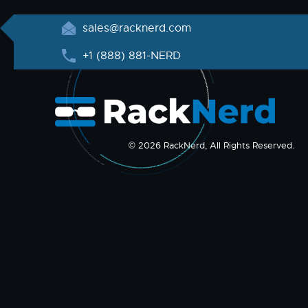
sales@racknerd.com
+1 (888) 881-NERD
© 2026 RackNerd, All Rights Reserved.