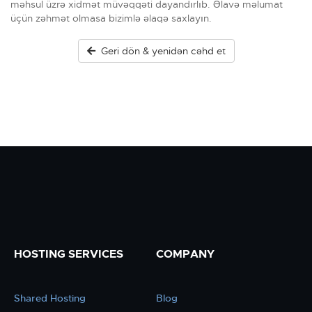
məhsul üzrə xidmət müvəqqəti dayandırlıb. Əlavə məlumat
üçün zəhmət olmasa bizimlə əlaqə saxlayın.
Geri dön & yenidən cəhd et
HOSTING SERVICES
COMPANY
Shared Hosting
Blog