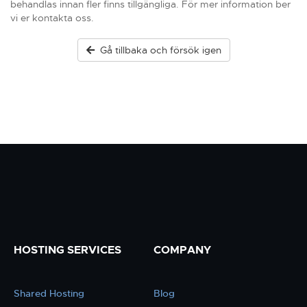
behandlas innan fler finns tillgängliga. För mer information ber
vi er kontakta oss.
Gå tillbaka och försök igen
HOSTING SERVICES
COMPANY
Shared Hosting
Blog