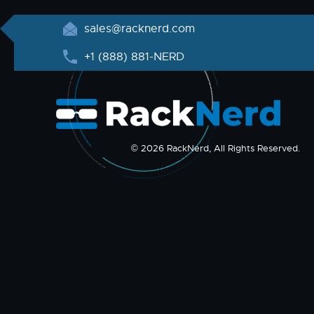
sales@racknerd.com
+1 (888) 881-NERD
© 2026 RackNerd, All Rights Reserved.