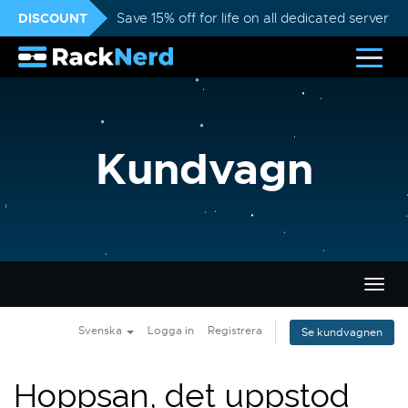
DISCOUNT
Save 15% off for life on all dedicated servers
Kundvagn
Växla
navig
Svenska
Logga in
Registrera
Se kundvagnen
Hoppsan, det uppstod