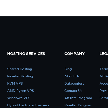
HOSTING SERVICES
COMPANY
LEG
Shared Hosting
Blog
Term
Reseller Hosting
About Us
Affil
KVM VPS
Datacenters
Acce
AMD Ryzen VPS
Contact Us
Priva
Windows VPS
Affiliate Program
Serv
Hybrid Dedicated Servers
Reseller Program