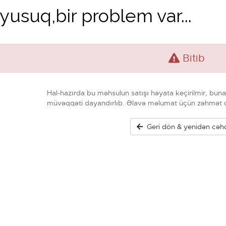
usuq,bir problem var...
Bitib
Hal-hazırda bu məhsulun satışı həyata keçirilmir, bu
müvəqqəti dayandırlıb. Əlavə məlumat üçün zəhmət o
Geri dön & yenidən cəh