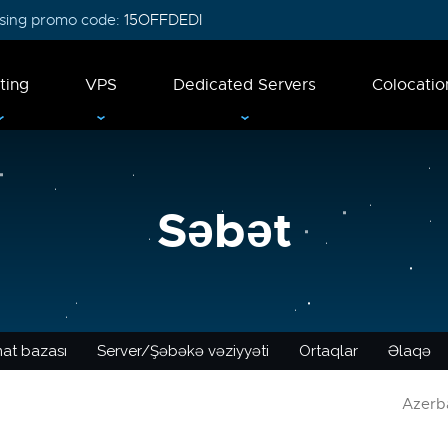
 using promo code:
15OFFDEDI
ting
VPS
Dedicated Servers
Colocatio
Səbət
at bazası
Server/Şəbəkə vəziyyəti
Ortaqlar
Əlaqə
Azerba