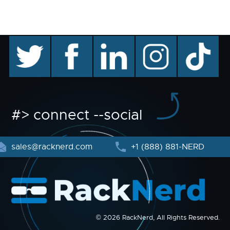
twitter
facebook
linkedin
instagram
TikTok
#> connect --social
sales@racknerd.com
+1 (888) 881-NERD
© 2026 RackNerd, All Rights Reserved.