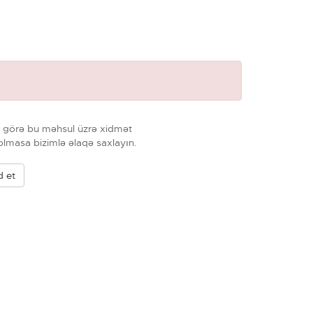
na görə bu məhsul üzrə xidmət
lmasa bizimlə əlaqə saxlayın.
d et