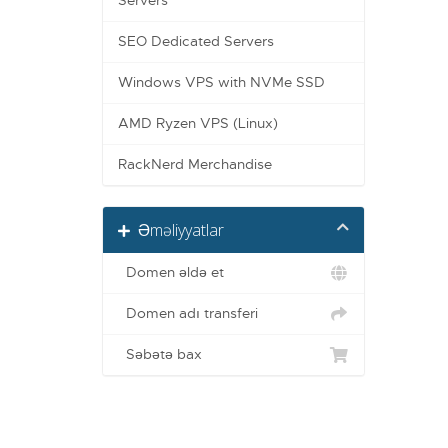
Servers
SEO Dedicated Servers
Windows VPS with NVMe SSD
AMD Ryzen VPS (Linux)
RackNerd Merchandise
Əməliyyatlar
Domen əldə et
Domen adı transferi
Səbətə bax