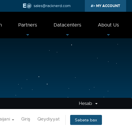
sales@racknerd.com
MY ACCOUNT
n
Partners
Datacenters
About Us
Hesab
ijani
Giriş
Qeydiyyat
Səbətə bax