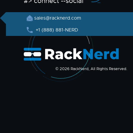
#> connect --social
sales@racknerd.com
+1 (888) 881-NERD
© 2026 RackNerd, All Rights Reserved.