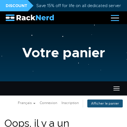
DISCOUNT
Save 15% off for life on all dedicated servers
Votre panier
Bascu
la
navig
Français
Connexion
Inscription
Afficher le panier
Oops, il y a un