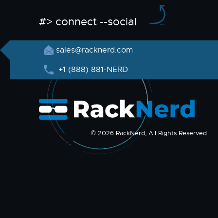
#> connect --social
sales@racknerd.com
+1 (888) 881-NERD
© 2026 RackNerd, All Rights Reserved.