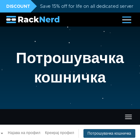
DISCOUNT
Save 15% off for life on all dedicated servers
Потрошувачка
кошничка
Вклу
ја
нави
Најава на профил
Креирај профил
Потрошувачка кошничка