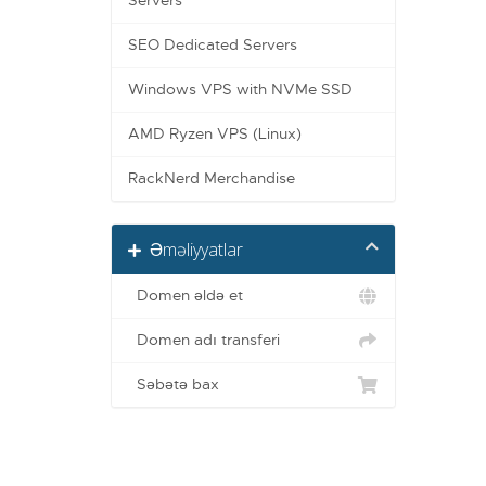
Servers
SEO Dedicated Servers
Windows VPS with NVMe SSD
AMD Ryzen VPS (Linux)
RackNerd Merchandise
Əməliyyatlar
Domen əldə et
Domen adı transferi
Səbətə bax