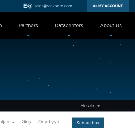
sales@racknerd.com
MY ACCOUNT
n
Partners
Datacenters
About Us
Hesab
ijani
Giriş
Qeydiyyat
Səbətə bax