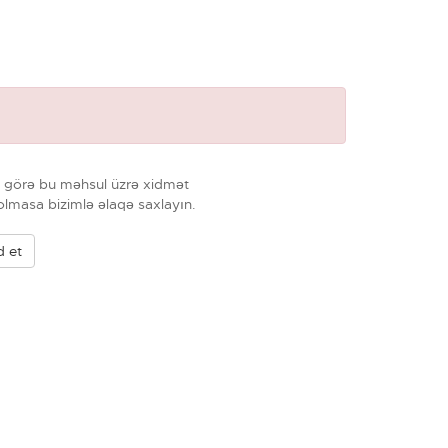
na görə bu məhsul üzrə xidmət
lmasa bizimlə əlaqə saxlayın.
d et