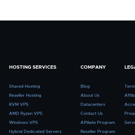
HOSTING SERVICES
COMPANY
LEG
Shared Hosting
Blog
Term
Reseller Hosting
About Us
Affil
KVM VPS
Datacenters
Acce
AMD Ryzen VPS
Contact Us
Priva
Windows VPS
Affiliate Program
Serv
Hybrid Dedicated Servers
Reseller Program