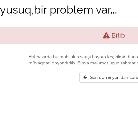
usuq,bir problem var...
Bitib
Hal-hazırda bu məhsulun satışı həyata keçirilmir, bu
müvəqqəti dayandırlıb. Əlavə məlumat üçün zəhmət o
Geri dön & yenidən cəh