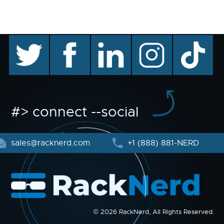
twitter
facebook
linkedin
instagram
TikTok
#> connect --social
sales@racknerd.com
+1 (888) 881-NERD
© 2026 RackNerd, All Rights Reserved.