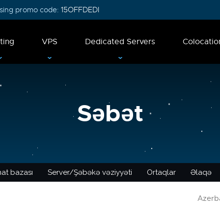
 using promo code:
15OFFDEDI
ting
VPS
Dedicated Servers
Colocatio
Səbət
at bazası
Server/Şəbəkə vəziyyəti
Ortaqlar
Əlaqə
Azerba