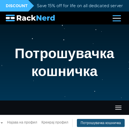
DISCOUNT
Save 15% off for life on all dedicated servers
Потрошувачка
кошничка
Вклу
ја
нави
Најава на профил
Креирај профил
Потрошувачка кошничка