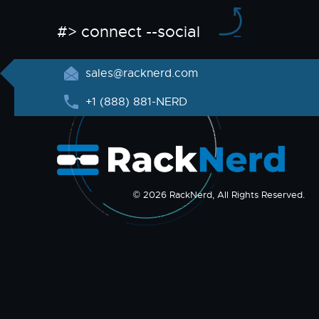
#> connect --social
sales@racknerd.com
+1 (888) 881-NERD
© 2026 RackNerd, All Rights Reserved.