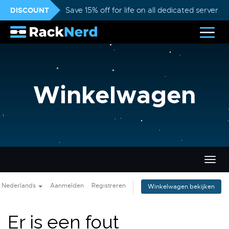
DISCOUNT
Save 15% off for life on all dedicated servers
Winkelwagen
Navig
in-/u
Nederlands
Aanmelden
Registreren
Winkelwagen bekijken
Er is een fout