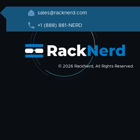
sales@racknerd.com
+1 (888) 881-NERD
© 2026 RackNerd, All Rights Reserved.