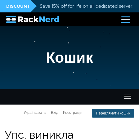
DISCOUNT
Save 15% off for life on all dedicated servers
Кошик
Пере
навіг
Українська
Вхід
Реєстрація
Переглянути кошик
Упс, виникла