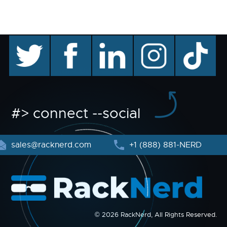
twitter
facebook
linkedin
instagram
TikTok
#> connect --social
sales@racknerd.com
+1 (888) 881-NERD
© 2026 RackNerd, All Rights Reserved.