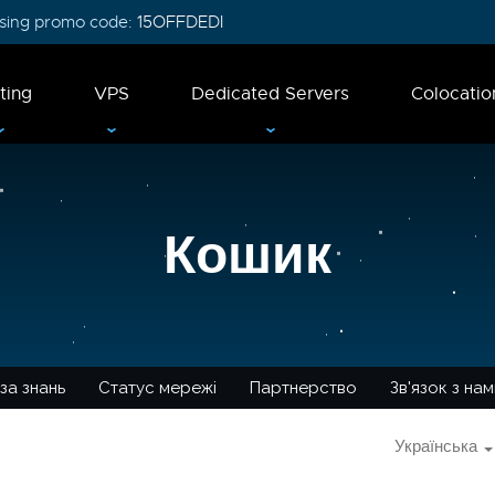
 using promo code:
15OFFDEDI
ting
VPS
Dedicated Servers
Colocatio
Кошик
за знань
Статус мережі
Партнерство
Зв'язок з на
Українська