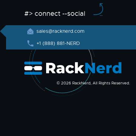
#> connect --social
sales@racknerd.com
+1 (888) 881-NERD
© 2026 RackNerd, All Rights Reserved.