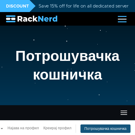
DISCOUNT
Save 15% off for life on all dedicated servers
Потрошувачка
кошничка
Вклу
ја
нави
Најава на профил
Креирај профил
Потрошувачка кошничка