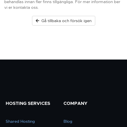
behandlas innan fler finns tillgängliga. För mer information ber
vi er kontakta oss.
Gå tillbaka och försök igen
HOSTING SERVICES
COMPANY
Shared Hosting
Blog