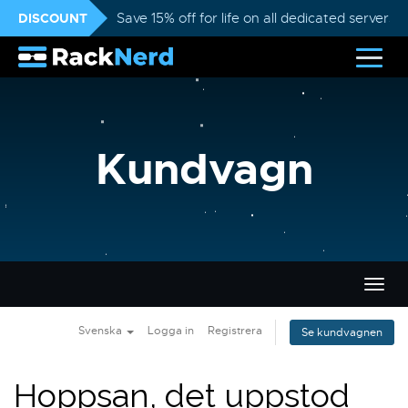
DISCOUNT
Save 15% off for life on all dedicated servers
Kundvagn
Växla
navig
Svenska
Logga in
Registrera
Se kundvagnen
Hoppsan, det uppstod