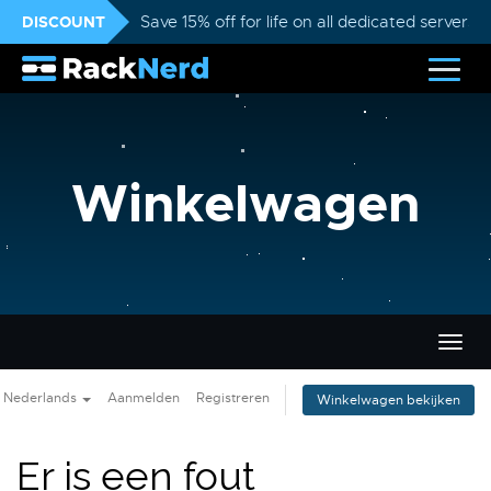
DISCOUNT
Save 15% off for life on all dedicated servers
Winkelwagen
Navig
in-/u
Nederlands
Aanmelden
Registreren
Winkelwagen bekijken
Er is een fout