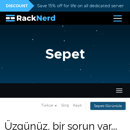
DISCOUNT
Save 15% off for life on all dedicated servers
Sepet
Gezi
değiş
Türkçe
Giriş
Kayıt
Sepeti Görüntüle
Üzgünüz, bir sorun var...