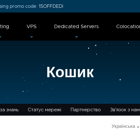
 using promo code:
15OFFDEDI
ting
VPS
Dedicated Servers
Colocatio
Кошик
за знань
Статус мережі
Партнерство
Зв'язок з на
Українська