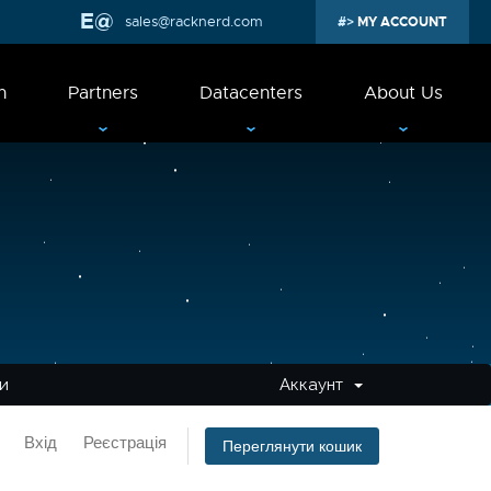
sales@racknerd.com
MY ACCOUNT
n
Partners
Datacenters
About Us
ми
Аккаунт
Вхід
Реєстрація
Переглянути кошик