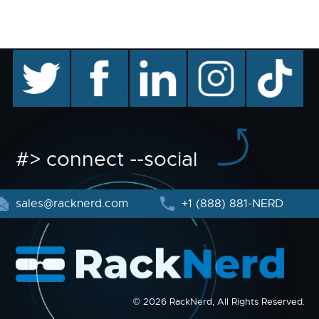
twitter
facebook
linkedin
instagram
TikTok
#> connect --social
sales@racknerd.com
+1 (888) 881-NERD
© 2026 RackNerd, All Rights Reserved.