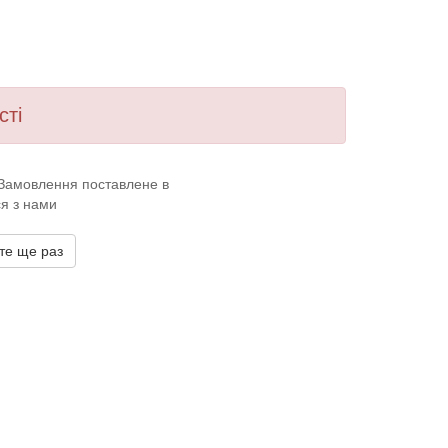
сті
. Замовлення поставлене в
ся з нами
те ще раз