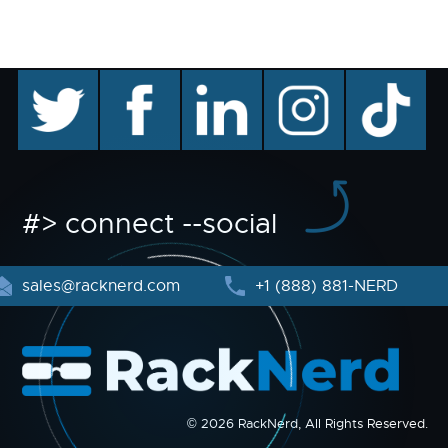
twitter
facebook
linkedin
instagram
TikTok
#> connect --social
sales@racknerd.com
+1 (888) 881-NERD
© 2026 RackNerd, All Rights Reserved.