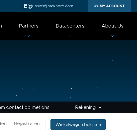
sales@racknerd.com
MY ACCOUNT
n
Partners
Datacenters
About Us
m contact op met ons
Rekening
den
Registreren
Winkelwagen bekijken