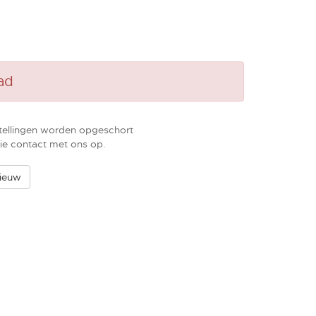
ad
tellingen worden opgeschort
ie contact met ons op.
ieuw