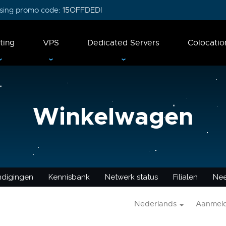
 using promo code:
15OFFDEDI
ting
VPS
Dedicated Servers
Colocatio
Winkelwagen
ndigingen
Kennisbank
Netwerk status
Filialen
Nee
Nederlands
Aanmel