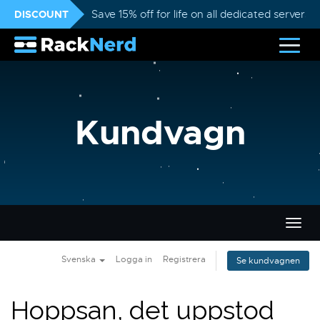
DISCOUNT
Save 15% off for life on all dedicated servers
Kundvagn
Växla
navig
Svenska
Logga in
Registrera
Se kundvagnen
Hoppsan, det uppstod