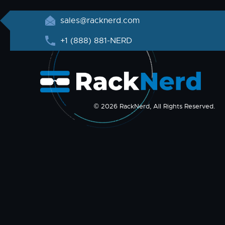
sales@racknerd.com
+1 (888) 881-NERD
© 2026 RackNerd, All Rights Reserved.