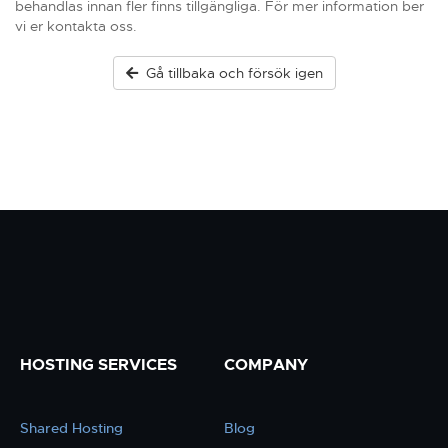
behandlas innan fler finns tillgängliga. För mer information ber
vi er kontakta oss.
Gå tillbaka och försök igen
HOSTING SERVICES
COMPANY
Shared Hosting
Blog