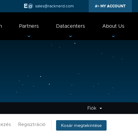
sales@racknerd.com
MY ACCOUNT
n
Partners
Datacenters
About Us
Fiók
kezés
Regisztráció
Kosár megtekintése