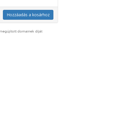
Hozzáadás a kosárhoz
megújított domainek díját