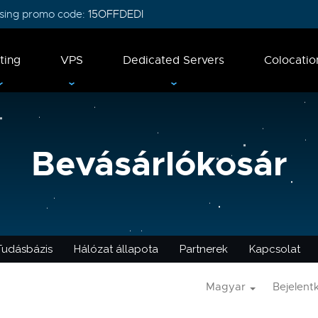
 using promo code:
15OFFDEDI
ting
VPS
Dedicated Servers
Colocatio
Bevásárlókosár
Tudásbázis
Hálózat állapota
Partnerek
Kapcsolat
Magyar
Bejelent