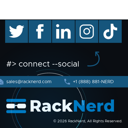
twitter
facebook
linkedin
instagram
TikTok
#> connect --social
sales@racknerd.com
+1 (888) 881-NERD
© 2026 RackNerd, All Rights Reserved.