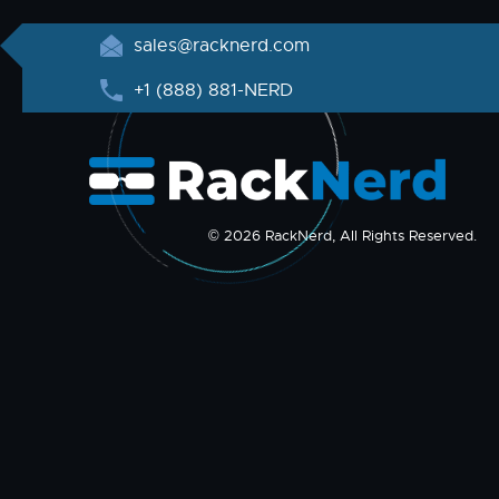
sales@racknerd.com
+1 (888) 881-NERD
© 2026 RackNerd, All Rights Reserved.