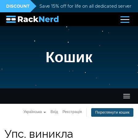
DISCOUNT
Save 15% off for life on all dedicated servers
Кошик
Пере
навіг
Українська
Вхід
Реєстрація
Переглянути кошик
Упс, виникла