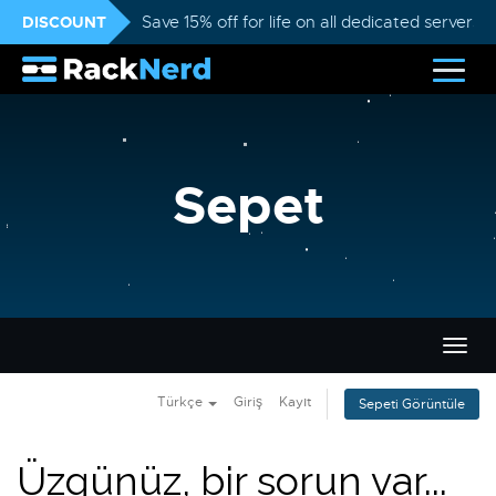
DISCOUNT
Save 15% off for life on all dedicated servers
Sepet
Gezi
değiş
Türkçe
Giriş
Kayıt
Sepeti Görüntüle
Üzgünüz, bir sorun var...