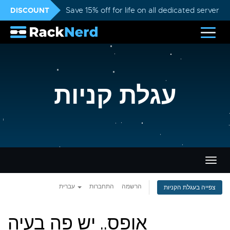
DISCOUNT
Save 15% off for life on all dedicated servers
עגלת קניות
פעלת
ניווט
הרשמה
התחברות
עברית
צפייה בעגלת הקניות
אופס.. יש פה בעיה