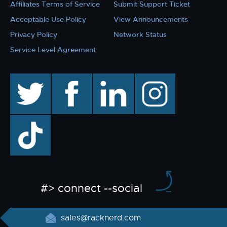
Affiliates Terms of Service
Submit Support Ticket
Acceptable Use Policy
View Announcements
Privacy Policy
Network Status
Service Level Agreement
twitter
facebook
linkedin
instagram
TikTok
#> connect --social
sales@racknerd.com