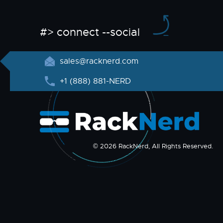
#> connect --social
sales@racknerd.com
+1 (888) 881-NERD
© 2026 RackNerd, All Rights Reserved.