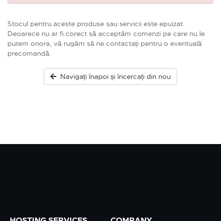
Stocul pentru aceste produse sau servicii este epuizat.
Deoarece nu ar fi corect să acceptăm comenzi pe care nu le
putem onora, vă rugăm să ne contactați pentru o eventuală
precomandă.
Navigați înapoi și încercați din nou
HOSTING SERVICES
COMPANY