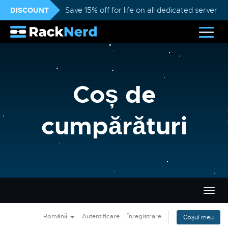
DISCOUNT
Save 15% off for life on all dedicated servers
Coș de
cumpărături
Navi
Togg
Română
Autentificare
Înregistrare
Coșul meu