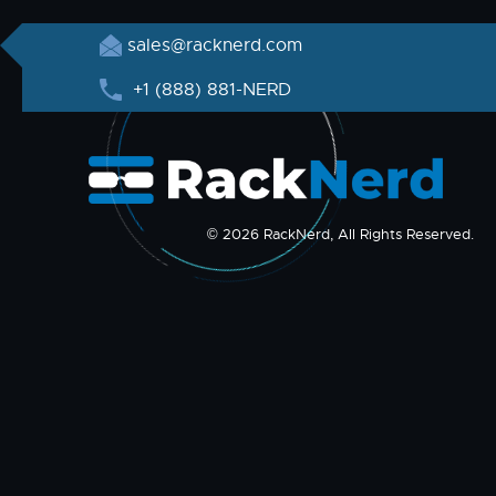
sales@racknerd.com
+1 (888) 881-NERD
© 2026 RackNerd, All Rights Reserved.