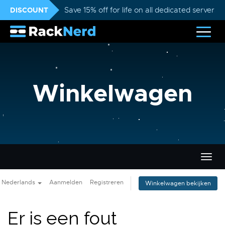
DISCOUNT
Save 15% off for life on all dedicated servers
Winkelwagen
Navig
in-/u
Nederlands
Aanmelden
Registreren
Winkelwagen bekijken
Er is een fout