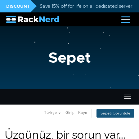
DISCOUNT
Save 15% off for life on all dedicated servers
Sepet
Gezi
değiş
Türkçe
Giriş
Kayıt
Sepeti Görüntüle
Üzgünüz, bir sorun var...