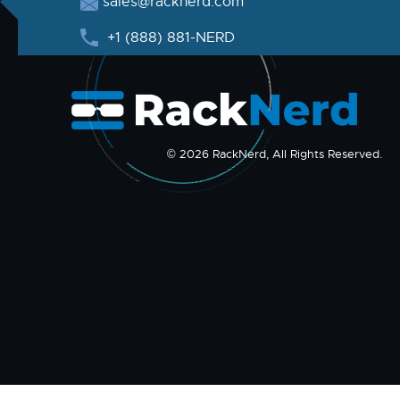
sales@racknerd.com
+1 (888) 881-NERD
© 2026 RackNerd, All Rights Reserved.