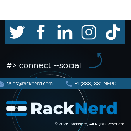
twitter
facebook
linkedin
instagram
TikTok
#> connect --social
sales@racknerd.com
+1 (888) 881-NERD
© 2026 RackNerd, All Rights Reserved.