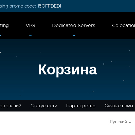
 using promo code:
15OFFDEDI
ting
VPS
Dedicated Servers
Colocatio
Корзина
за знаний
Статус сети
Партнерство
Связь с нами
Русский