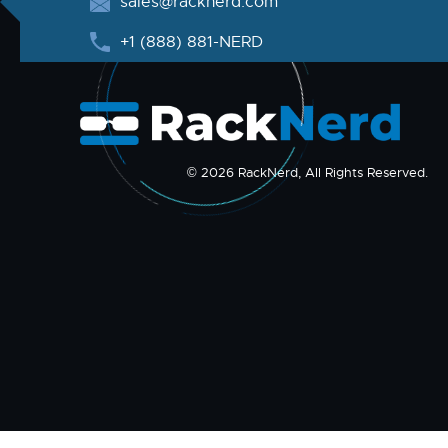
sales@racknerd.com
+1 (888) 881-NERD
© 2026 RackNerd, All Rights Reserved.