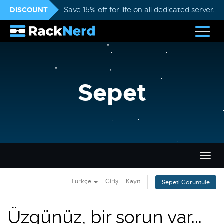
DISCOUNT
Save 15% off for life on all dedicated servers
Sepet
Gezi
değiş
Türkçe
Giriş
Kayıt
Sepeti Görüntüle
Üzgünüz, bir sorun var...