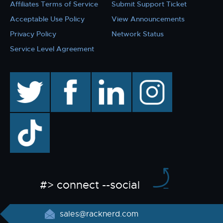
Affiliates Terms of Service
Submit Support Ticket
Acceptable Use Policy
View Announcements
Privacy Policy
Network Status
Service Level Agreement
twitter
facebook
linkedin
instagram
TikTok
#> connect --social
sales@racknerd.com