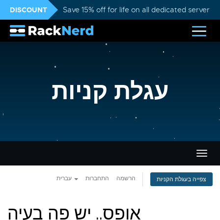
DISCOUNT
Save 15% off for life on all dedicated servers
עגלת קניות
פעלת
ניווט
הרשמה
התחברות
עברית
צפייה בעגלת הקניות
אופס.. יש פה בעיה