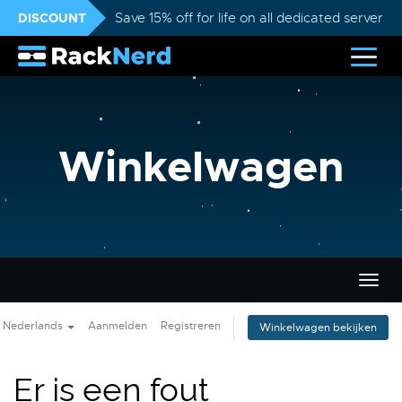
DISCOUNT
Save 15% off for life on all dedicated servers
Winkelwagen
Navig
in-/u
Nederlands
Aanmelden
Registreren
Winkelwagen bekijken
Er is een fout