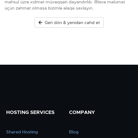
məhsul üzrə xidmət müvəqqəti dayandırlıb. Əlavə məlumat
üçün zəhmət olmasa bizimlə əlaqə saxlayın.
Geri dön & yenidən cəhd et
HOSTING SERVICES
COMPANY
Shared Hosting
Blog