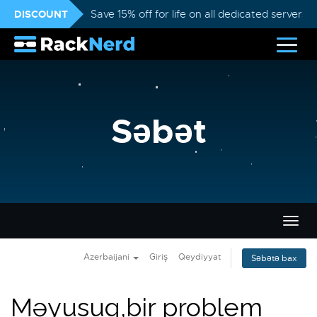
DISCOUNT
Save 15% off for life on all dedicated servers
Səbət
Naviq
keçid
Azerbaijani
Giriş
Qeydiyyat
Səbətə bax
Məyusuq,bir problem