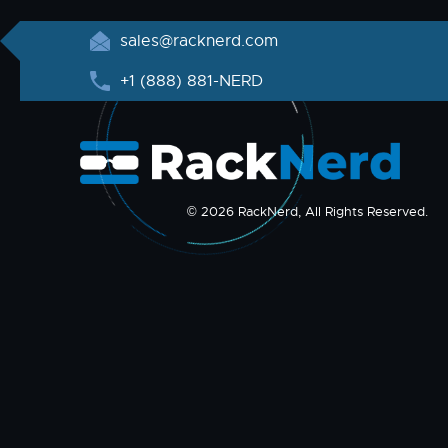
sales@racknerd.com
+1 (888) 881-NERD
© 2026 RackNerd, All Rights Reserved.