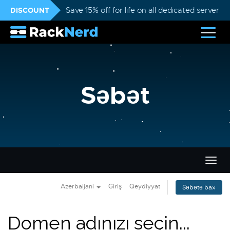
DISCOUNT
Save 15% off for life on all dedicated servers
Səbət
Naviq
keçid
Azerbaijani
Giriş
Qeydiyyat
Səbətə bax
Domen adınızı seçin...