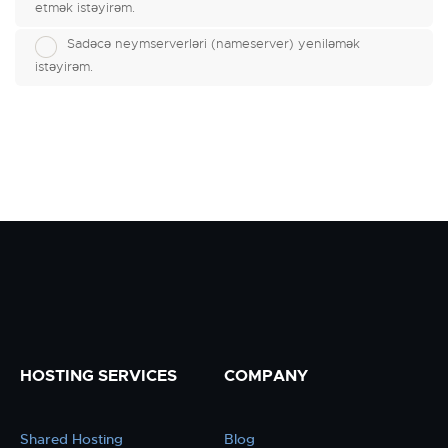
etmək istəyirəm.
Sadəcə neymserverləri (nameserver) yeniləmək
istəyirəm.
HOSTING SERVICES
COMPANY
Shared Hosting
Blog