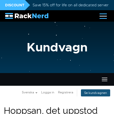
DISCOUNT
Save 15% off for life on all dedicated servers
Kundvagn
Växla
navig
Svenska
Logga in
Registrera
Se kundvagnen
Hoppsan, det uppstod