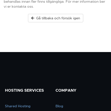
behandlas innan fler finns tillgängliga. För mer information ber
vi er kontakta oss.
Gå tillbaka och försök igen
HOSTING SERVICES
COMPANY
Shared Hosting
Blog