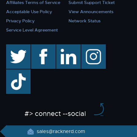
Affiliates Terms of Service
Submit Support Ticket
Acceptable Use Policy
View Announcements
Privacy Policy
Network Status
Service Level Agreement
twitter
facebook
linkedin
instagram
TikTok
#> connect --social
sales@racknerd.com