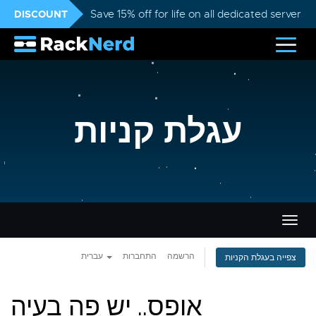
DISCOUNT
Save 15% off for life on all dedicated servers
עגלת קניות
פעלת
ניווט
הרשמה
התחברות
עברית
צפייה בעגלת הקניות
אופס.. יש פה בעיה